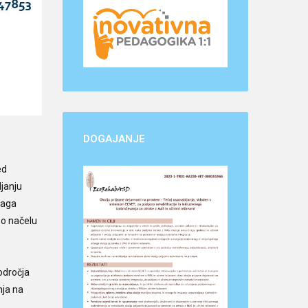
DOGAJANJE
ed
ljanju
maga
po načelu
odročja
nja na