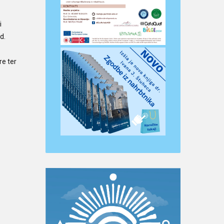
i
d.
re ter