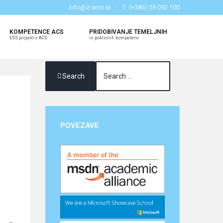
info@z-ams.si
T: (+386) 59 092 100
KOMPETENCE ACS
PRIDOBIVANJE TEMELJNIH
ESS projekt z ACS
in poklicnih kompetenc
Search
POVEZAVE