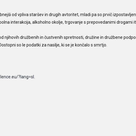
ši od vpliva staršev in drugih avtoritet, mladi pa so prvič izpostavljen
, spolna interakcija, alkoholno okolje, trgovanje s prepovedanimi drogami it
od njihovih družbenih in čustvenih spretnosti, družine in družbene podpo
Dostopni so le podatki za nasilje, ki se je končalo s smrtjo.
olence.eu/?lang=sl
.