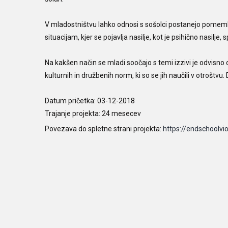
V mladostništvu lahko odnosi s sošolci postanejo pomembnej
situacijam, kjer se pojavlja nasilje, kot je psihično nasilje
Na kakšen način se mladi soočajo s temi izzivi je odvisno 
kulturnih in družbenih norm, ki so se jih naučili v otroštvu. 
Datum pričetka: 03-12-2018
Trajanje projekta: 24 mesecev
Povezava do spletne strani projekta:
https://endschoolvi