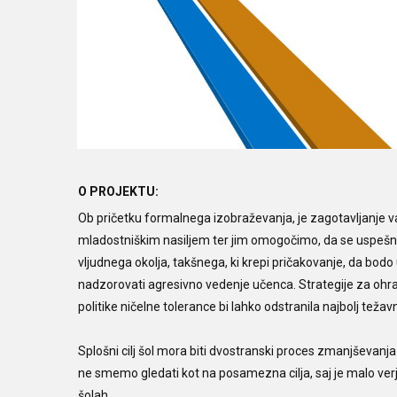
O PROJEKTU:
Ob pričetku formalnega izobraževanja, je zagotavljanje 
mladostniškim nasiljem ter jim omogočimo, da se uspešno u
vljudnega okolja, takšnega, ki krepi pričakovanje, da bod
nadzorovati agresivno vedenje učenca. Strategije za ohra
politike ničelne tolerance bi lahko odstranila najbolj težav
Splošni cilj šol mora biti dvostranski proces zmanjševanj
ne smemo gledati kot na posamezna cilja, saj je malo verj
šolah.