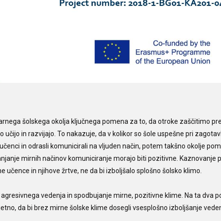
varnega šolskega okolja ključnega pomena za to, da otroke zaščitimo pr
čijo in razvijajo. To nakazuje, da v kolikor so šole uspešne pri zagotav
o učenci in odrasli komunicirali na vljuden način, potem takšno okolje po
njanje mirnih načinov komuniciranje morajo biti pozitivne. Kaznovanje 
ne učence in njihove žrtve, ne da bi izboljšalo splošno šolsko klimo.
a agresivnega vedenja in spodbujanje mirne, pozitivne klime. Na ta dva p
etno, da bi brez mirne šolske klime dosegli vsesplošno izboljšanje vede