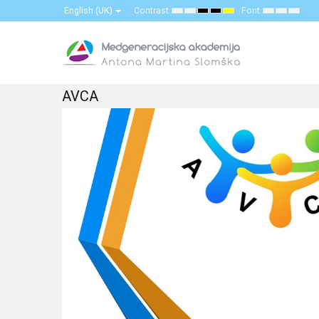
English (UK)
Contrast
Font
Default
Night
High
High
High
Set
Set
Set
mode
mode
Contrast
Contrast
Contrast
Smaller
Default
Larger
Black
Black
Yellow
Font
Font
Font
White
Yellow
Black
mode
mode
mode
AVCA