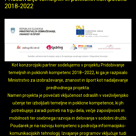
2018-2022
Kot konzorcijski partner sodelujemo v projektu Pridobivanje
temeljnih in poklicnih kompetenc 2018–2022, ki ga je razpisalo
Ministrstvo za izobraževanje, znanost in šport kot nadaljevanje
predhodnega projekta.
Namen projekta je povečati vključenost odraslih v vseživljenjsko
učenje ter izboljšati temeljne in poklicne kompetence, ki jih
potrebujejo zaradi potreb na trgu dela, večje zaposljivosti in
mobilnosti ter osebnega razvoja in delovanja v sodobni družbi.
Poudarek je na razvoju kompetenc s področja informacijsko-
komunikacijskih tehnologij. Izvajanje programov vključuje tudi