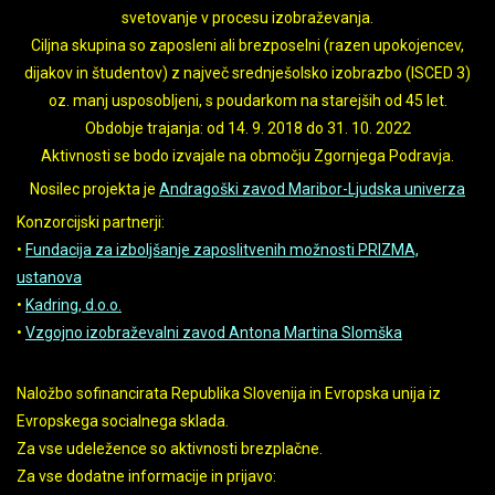
svetovanje v procesu izobraževanja.
Ciljna skupina so zaposleni ali brezposelni (razen upokojencev,
dijakov in študentov) z največ srednješolsko izobrazbo (ISCED 3)
oz. manj usposobljeni, s poudarkom na starejših od 45 let.
Obdobje trajanja: od 14. 9. 2018 do 31. 10. 2022
Aktivnosti se bodo izvajale na območju Zgornjega Podravja.
Nosilec projekta je
Andragoški zavod Maribor-Ljudska univerza
Konzorcijski partnerji:
•
Fundacija za izboljšanje zaposlitvenih možnosti PRIZMA,
ustanova
•
Kadring, d.o.o.
•
Vzgojno izobraževalni zavod Antona Martina Slomška
Naložbo sofinancirata Republika Slovenija in Evropska unija iz
Evropskega socialnega sklada.
Za vse udeležence so aktivnosti brezplačne.
Za vse dodatne informacije in prijavo: